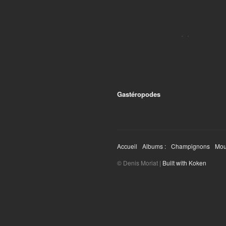
Gastéropodes
Accueil
Albums :
Champignons
Mou
© Denis Moriat |
Built with Koken